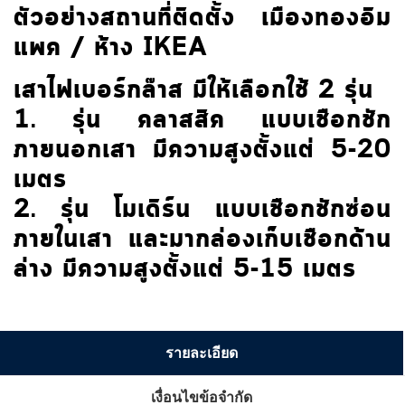
ตัวอย่างสถานที่ติดตั้ง เมืองทองอิม
แพค / ห้าง IKEA
เสาไฟเบอร์กล๊าส มีให้เลือกใช้ 2 รุ่น
1. รุ่น คลาสสิค แบบเชือกชัก
ภายนอกเสา มีความสูงตั้งแต่ 5-20
เมตร
2. รุ่น โมเดิร์น แบบเชือกชักซ่อน
ภายในเสา และมากล่องเก็บเชือกด้าน
ล่าง มีความสูงตั้งแต่ 5-15 เมตร
รายละเอียด
เงื่อนไขข้อจำกัด