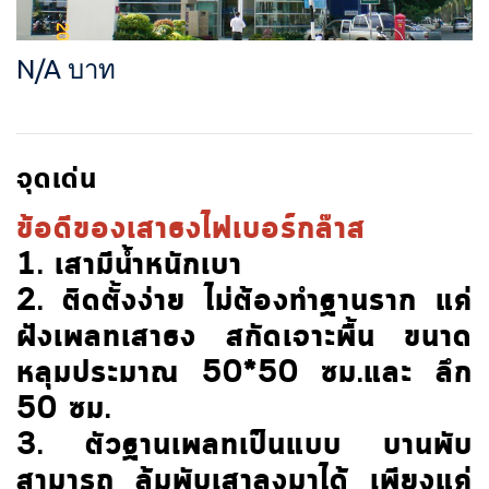
N/A บาท
จุดเด่น
ข้อดีของเสาธงไฟเบอร์กล๊าส
1. เสามีน้ำหนักเบา
2. ติดตั้งง่าย ไม่ต้องทำฐานราก แค่
ฝังเพลทเสาธง สกัดเจาะพื้น ขนาด
หลุมประมาณ 50*50 ซม.และ ลึก
50 ซม.
3. ตัวฐานเพลทเป็นแบบ บานพับ
สามารถ ล้มพับเสาลงมาได้ เพียงแค่