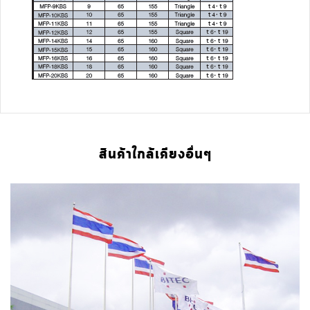
สินค้าใกล้เคียงอื่นๆ