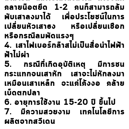
คลายน๊อตยึด 1-2 คนก็สามารถล้ม
พับเสาลงมาได้ เพื่อประโยชน์ในการ
เปลี่ยนหัวเสาธง หรือเปลี่ยนเชือก
หรือกรณีลมพัดแรงๆ
4. เสาไฟเบอร์กล๊าสไม่เป็นสื่อนำไฟฟ้า
ฟ้าไม่ผ่า
5. กรณีที่เกิดอุบัติเหตุ มีการชน
กระแทกจนเสาหัก เสาจะไม่หักลงมา
เหมือนเสาเหล็ก จะแค่โค้งงอ คล้าย
เบ็ดตกปลา
6. อายุการใช้งาน 15-20 ปี ขึ้นไป
7. มีความสวยงาม เทคโนโลยีการ
ผลิตจากสวีเดน