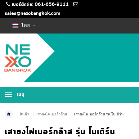
เบอร์ติดต่อ:
061-656-9111
sales@nexobangkok.com
ไทย
เมนู
สินค้า
เสาธงไฟเบอร์กล๊าส
เสาธงไฟเบอร์กล๊าส รุ่น โมเดิร์น
เสาธงไฟเบอร์กล๊าส รุ่น โมเดิร์น