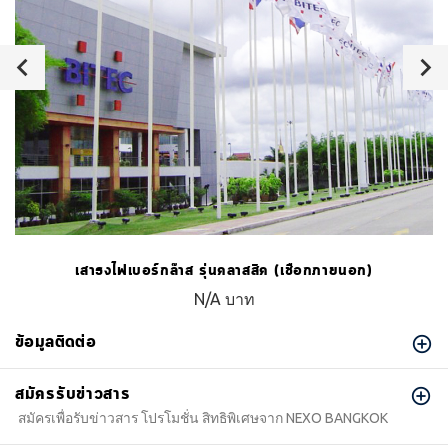
เสาธงไฟเบอร์กล๊าส รุ่นคลาสสิค (เชือกภายนอก)
N/A บาท
ข้อมูลติดต่อ
สมัครรับข่าวสาร
สมัครเพื่อรับข่าวสาร โปรโมชั่น สิทธิพิเศษจาก NEXO BANGKOK